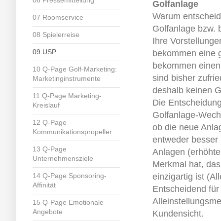
Golfanlage
Warum entscheide
07 Roomservice
Golfanlage bzw. b
08 Spielerreise
Ihre Vorstellunge
09 USP
bekommen eine gu
bekommen einen vo
10 Q-Page Golf-Marketing:
sind bisher zufri
Marketinginstrumente
deshalb keinen G
11 Q-Page Marketing-
Die Entscheidung 
Kreislauf
Golfanlage-Wechs
12 Q-Page
ob die neue Anla
Kommunikationspropeller
entweder besser i
13 Q-Page
Anlagen (erhöhte
Unternehmensziele
Merkmal hat, das
14 Q-Page Sponsoring-
einzigartig ist (A
Affinität
Entscheidend für 
Alleinstellungsme
15 Q-Page Emotionale
Angebote
Kundensicht.