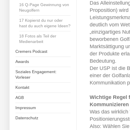
Das Alleinstellu
16 Q-Page Gewinnung von
Proposition) wir
Neugolfern
Leistungsmerkmal
17 Kopierst du nur oder
deutlich vom Wet
hast du auch eigene Ideen?
„einzigartiges Nu
18 Fotos als Teil der
beworbenen Golf
Medienarbeit
Marktsättigung u
Cremers Podcast
der Produkte er
Bedeutung.
Awards
Der USP ist die B
Soziales Engagement:
einer der Golfan
Vorleser
Kommunikation pe
Kontakt
Wichtige Regel 
AGB
Kommunizieren S
Impressum
Was das wirklich 
Datenschutz
Positionierungss
Also: Wählen Sie