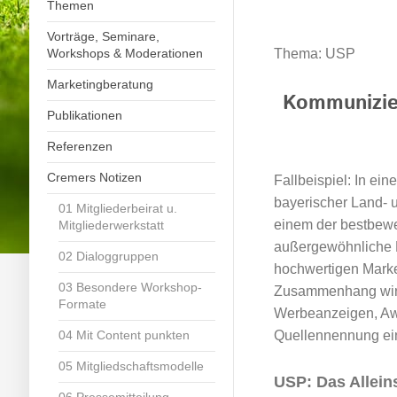
Themen
Vorträge, Seminare,
Thema: USP
Workshops & Moderationen
Marketingberatung
Kommunizier
Publikationen
Referenzen
Cremers Notizen
Fallbeispiel: In ei
bayerischer Land- u
01 Mitgliederbeirat u.
einem der bestbewer
Mitgliederwerkstatt
außergewöhnliche 
02 Dialoggruppen
hochwertigen Marke
03 Besondere Workshop-
Zusammenhang wir
Formate
Werbeanzeigen, Aw
04 Mit Content punkten
Quellennennung e
05 Mitgliedschaftsmodelle
USP: Das Allein
06 Pressemitteilung